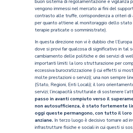
buon sistema di regolamentazione e vigilanza pub
vengono immessi nel mercato ai fini del supporto
contrasto alle truffe, corrispondenza a criteri d
per quanto attiene al monitoraggio dello stato 
terapie praticate o somministrate).
In questa direzione non vi è dubbio che l’Europa
dove si provi far qualcosa di significativo in ta
cambiamento delle politiche e dei servizi di wel
importanti limiti: la loro strutturazione per compa
eccessiva burocratizzazione (i cui effetti si mos
molte prestazioni o servizi); una non sempre line
(Stato, Regioni, Enti Locali); il loro orientamen
servizi; l’incapacità strutturale di sostenere l’a
passo in avanti compiuto verso il superamen
non autosufficienza, è stato fortemente limi
oggi queste permangono, con tutto il loro 
anziane.
In terzo luogo è decisivo tornare ad inv
infrastrutture fisiche e sociali in cui questi si so