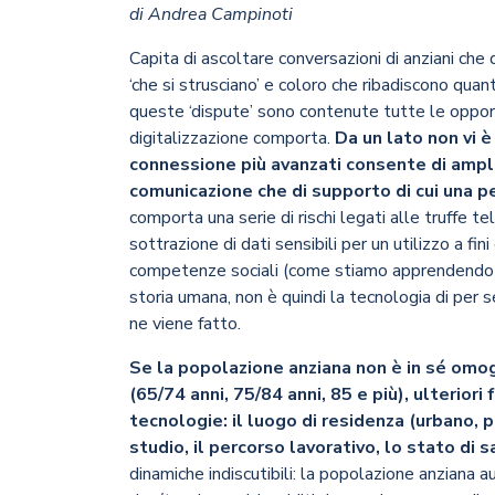
di Andrea Campinoti
Capita di ascoltare conversazioni di anziani che 
‘che si strusciano’ e coloro che ribadiscono quanto
queste ‘dispute’ sono contenute tutte le oppor
digitalizzazione comporta.
Da un lato non vi è
connessione più avanzati consente di amplia
comunicazione che di supporto di cui una p
comporta una serie di rischi legati alle truffe tele
sottrazione di dati sensibili per un utilizzo a fi
competenze sociali (come stiamo apprendendo 
storia umana, non è quindi la tecnologia di per sé
ne viene fatto.
Se la popolazione anziana non è in sé omoge
(65/74 anni, 75/84 anni, 85 e più), ulterior
tecnologie: il luogo di residenza (urbano, per
studio, il percorso lavorativo, lo stato di s
dinamiche indiscutibili: la popolazione anziana 