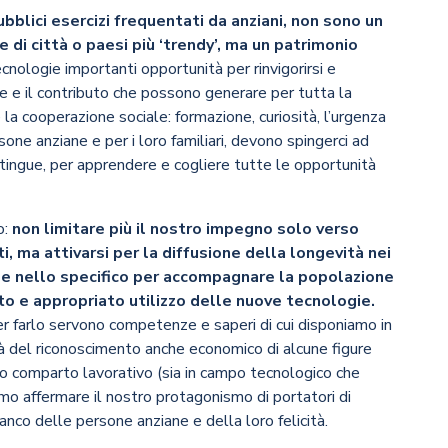
i pubblici esercizi frequentati da anziani, non sono un
 di città o paesi più ‘trendy’, ma un patrimonio
cnologie importanti opportunità per rinvigorirsi e
 e il contributo che possono generare per tutta la
 la cooperazione sociale: formazione, curiosità, l’urgenza
rsone anziane e per i loro familiari, devono spingerci ad
stingue, per apprendere e cogliere tutte le opportunità
o:
non limitare più il nostro impegno solo verso
i, ma attivarsi per la diffusione della longevità nei
li e nello specifico per accompagnare la popolazione
tto e appropriato utilizzo delle nuove tecnologie.
r farlo servono competenze e saperi di cui disponiamo in
tà del riconoscimento anche economico di alcune figure
ro comparto lavorativo (sia in campo tecnologico che
amo affermare il nostro protagonismo di portatori di
anco delle persone anziane e della loro felicità.