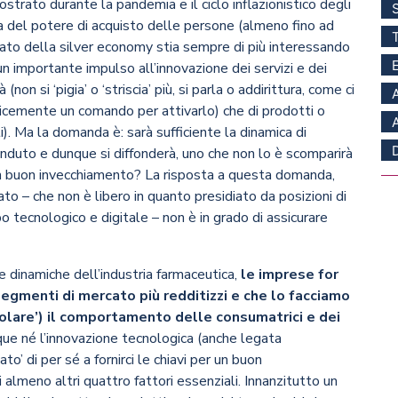
strato durante la pandemia e il ciclo inflazionistico degli
sa del potere di acquisto delle persone (almeno fino ad
rcato della silver economy stia sempre di più interessando
un importante impulso all’innovazione dei servizi e dei
 (non si ‘pigia’ o ‘striscia’ più, si parla o addirittura, come ci
licemente un comando per attivarlo) che di prodotti o
li). Ma la domanda è: sarà sufficiente la dinamica di
enduto e dunque si diffonderà, uno che non lo è scomparirà
r un buon invecchiamento? La risposta a questa domanda,
ato – che non è libero in quanto presidiato da posizioni di
 tecnologico e digitale – non è in grado di assicurare
 dinamiche dell’industria farmaceutica,
le imprese for
 segmenti di mercato più redditizzi e che lo facciamo
polare’) il comportamento delle consumatrici e dei
ue né l’innovazione tecnologica (anche legata
ato’ di per sé a fornirci le chiavi per un buon
almeno altri quattro fattori essenziali. Innanzitutto un