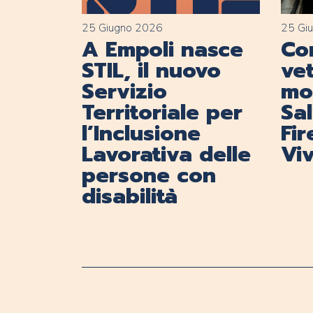
25 Giugno 2026
25 Gi
A Empoli nasce
Con
STIL, il nuovo
vet
Servizio
mob
Territoriale per
Sa
l’Inclusione
Fi
Lavorativa delle
Viv
persone con
disabilità