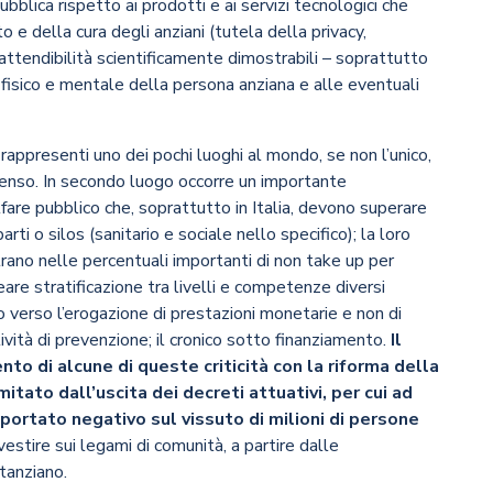
blica rispetto ai prodotti e ai servizi tecnologici che
 e della cura degli anziani (tutela della privacy,
i attendibilità scientificamente dimostrabili – soprattutto
fisico e mentale della persona anziana e alle eventuali
 rappresenti uno dei pochi luoghi al mondo, se non l’unico,
l senso. In secondo luogo occorre un importante
fare pubblico che, soprattutto in Italia, devono superare
rti o silos (sanitario e sociale nello specifico); la loro
trano nelle percentuali importanti di non take up per
are stratificazione tra livelli e competenze diversi
to verso l’erogazione di prestazioni monetarie e non di
ttività di prevenzione; il cronico sotto finanziamento.
Il
to di alcune di queste criticità con la riforma della
tato dall’uscita dei decreti attuativi, per cui ad
portato negativo sul vissuto di milioni di persone
estire sui legami di comunità, a partire dalle
stanziano.