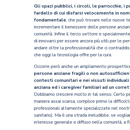
Gli spazi pubblici, i circoli, le parrocchie, 
fardello di cui disfarsi velocemente in nome
fondamentale
, che può trovare nelle nuove te
incrementare il benessere delle persone anziane
comunità. Infine il terzo settore e specialmente
di innovarci per essere ancora più utili per le pe
andare oltre la professionalità che ci contraddi
che oggi la tecnologia offre per la cura.
Occorre però anche un ampliamento prospettic
persone anziane fragili o non autosufficient
contesti comunitari e nei vissuti individua
anziana ed i caregiver familiari ad un corre
Dobbiamo crescere molto in tal senso. Certo pe
maniera assai scarsa, complice primo la difficol
professionali altamente specializzate nel nost
sanitario). Ma è una strada ineludibile, se vogli
interesse generale e diffuso nella comunità, a fi