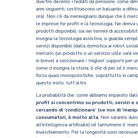
due/tre decenni; i redditi da pensione, come dimo
anni seguenti, costituiscono un baluardo a dife
ora). Non c’è da meravigliarsi dunque che il me
le imprese for profit e la tecnologia. Ne deriva 
prodotti disponibili, sia nei termini di accessibilità
insegna la tecnologia assistiva, si guarda semp
servizi disponibili (dalla domotica ai robot socia
mercato (un prodotto o un servizio utile sarà v
in breve) a selezionare i ‘migliori’ supporti pe
come ci insegna la storia, è che di per sé il merc
forza quasi monopolistiche, soprattutto in campo
questo esito, tutt’altro.
La probabilità che, come abbiamo imparato dalle
profit si concentrino su prodotti, servizi e
cercando di ‘condizionare’ (se non di ‘mani
consumatori, è molto alta
. Non saranno dunq
all’intelligenza artificiale) né tantomeno il ‘merc
invecchiamento. Per la longevità sono necessari 