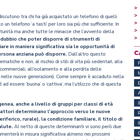
discutono tra chi ha già acquistato un telefono di quelli
 un telefono ‘a tasti’ per loro sia più che sufficiente. In
tunità ma anche tutte le minacce che l’avvento della
 dubbio che poter disporre di strumenti di
re in maniera significativa sia le opportunità di
C
ersona anziana può disporre.
Dall’altro questo
matiche e non, al rischio di stili di vita più sedentari, alla
ni commerciali, all’isolamento e alla perdita delle
nelle nuove generazioni). Come sempre è accaduto nella
 ad essere ‘buona’ o ‘cattiva’, ma l’utilizzo che di questa
nea, anche a livello di gruppi per classi di età
i fattori determinano l’approccio verso le nuove
iferico, rurale), la condizione familiare, il titolo di
alute.
Al netto di queste determinanti vi sono però due
aumenterà in misura significativa almeno nei prossimi