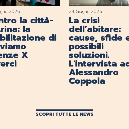
ugno 2026
24 Giugno 2026
tro la città-
La crisi
rina: la
dell’abitare:
ilitazione di
cause, sfide 
lviamo
possibili
renze X
soluzioni.
erci
L'intervista a
Alessandro
Coppola
SCOPRI TUTTE LE NEWS