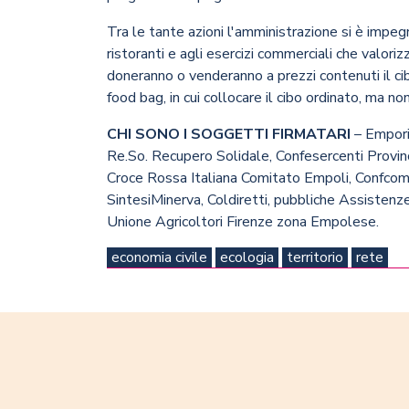
Tra le tante azioni l'amministrazione si è impeg
ristoranti e agli esercizi commerciali che valoriz
doneranno o venderanno a prezzi contenuti il cib
food bag, in cui collocare il cibo ordinato, ma n
CHI SONO I SOGGETTI FIRMATARI
– Empori
Re.So. Recupero Solidale, Confesercenti Provinc
Croce Rossa Italiana Comitato Empoli, Confc
SintesiMinerva, Coldiretti, pubbliche Assistenze
Unione Agricoltori Firenze zona Empolese.
economia civile
ecologia
territorio
rete