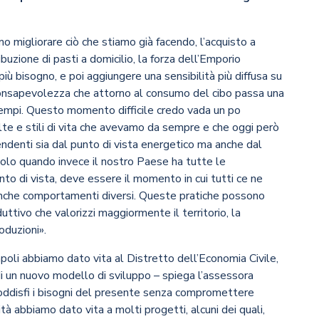
o migliorare ciò che stiamo già facendo, l’acquisto a
buzione di pasti a domicilio, la forza dell’Emporio
iù bisogno, e poi aggiungere una sensibilità più diffusa su
 consapevolezza che attorno al consumo del cibo passa una
tempi. Questo momento difficile credo vada un po
lte e stili di vita che avevamo da sempre e che oggi però
endenti sia dal punto di vista energetico ma anche dal
colo quando invece il nostro Paese ha tutte le
to di vista, deve essere il momento in cui tutti ce ne
nche comportamenti diversi. Queste pratiche possono
uttivo che valorizzi maggiormente il territorio, la
oduzioni».
li abbiamo dato vita al Distretto dell’Economia Civile,
i un nuovo modello di sviluppo – spiega l’assessora
 soddisfi i bisogni del presente senza compromettere
ità abbiamo dato vita a molti progetti, alcuni dei quali,