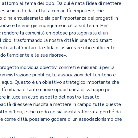
attorno al tema del cibo. Da qui è nata l’idea di mettere
messe in atto da tutta la comunità empolese, che
o ci ha entusiasmato sia per l'importanza dei progetti in
isorse e le energie impegnate in città sul tema. Per
e rendere la comunità empolese protagonista di un
l cibo, trasformando la nostra città in una food smart
te ad affrontare la sfida di assicurare cibo sufficiente,
ndo l’ambiente e le sue risorse».
rogetto individua obiettivi concreti e misurabili per la
ministrazione pubblica, le associazioni del territorio e
 ed equo. Questo è un obiettivo strategico importante che
bilità urbana e tante nuove opportunità di sviluppo per
re in luce un altro aspetto del nostro tessuto
capacità di essere riuscita a mettere in campo tutte queste
to difficili, e che credo ne sia uscita rafforzata perché da
 e come città, possiamo godere di un associazionismo che