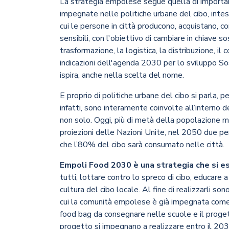
La strategia empolese segue quella di importa
impegnate nelle politiche urbane del cibo, intes
cui le persone in città producono, acquistano, co
sensibili, con l'obiettivo di cambiare in chiave 
trasformazione, la logistica, la distribuzione, i
indicazioni dell'agenda 2030 per lo sviluppo So
ispira, anche nella scelta del nome.
E proprio di politiche urbane del cibo si parla, 
infatti, sono interamente coinvolte all’interno 
non solo. Oggi, più di metà della popolazione m
proiezioni delle Nazioni Unite, nel 2050 due per
che l’80% del cibo sarà consumato nelle città.
Empoli Food 2030 è una strategia che si es
tutti, lottare contro lo spreco di cibo, educare 
cultura del cibo locale. Al fine di realizzarli s
cui la comunità empolese è già impegnata come il
food bag da consegnare nelle scuole e il progett
progetto si impegnano a realizzare entro il 203