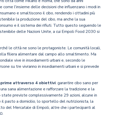
nti città come Milano e Roma, che sono da anni
e come l'insieme delle decisioni che influenzano i modi in
nsumano e smaltiscono il cibo, rendendo i cittadini più
sostenibile la produzione del cibo, ma anche la sua
l consumo e il sistema dei rifiuti. Tutto questo seguendo le
stenibile delle Nazioni Unite, a cui Empoli Food 2030 si
perché le città ne sono le protagoniste. Le comunità locali,
della filiera alimentare dal campo allo smaltimento. Ma
ondiale vive in insediamenti urbani e, secondo le
sone su tre vivranno in insediamenti urbani e si prevede
prime attraverso 4 obiettivi
: garantire cibo sano per
a una sana alimentazione e rafforzare la tradizione e la
ono state previste complessivamente 29 azioni, alcune in
 pasto a domicilio, lo sportello del nutrizionista, la
o del Mercatale di Empoli, altre che i partecipanti al
0.