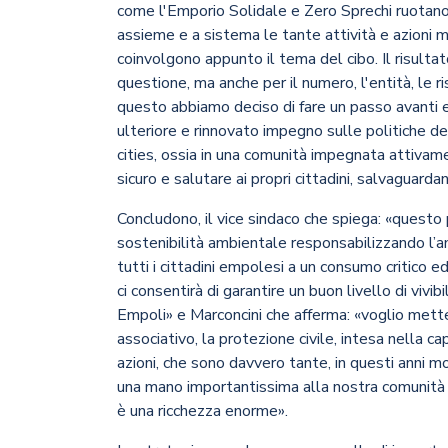
come l'Emporio Solidale e Zero Sprechi ruotano 
assieme e a sistema le tante attività e azioni 
coinvolgono appunto il tema del cibo. Il risultat
questione, ma anche per il numero, l'entità, le r
questo abbiamo deciso di fare un passo avanti 
ulteriore e rinnovato impegno sulle politiche de
cities, ossia in una comunità impegnata attivamen
sicuro e salutare ai propri cittadini, salvaguarda
Concludono, il vice sindaco che spiega: «questo p
sostenibilità ambientale responsabilizzando l’am
tutti i cittadini empolesi a un consumo critico
ci consentirà di garantire un buon livello di vivi
Empoli» e Marconcini che afferma: «voglio mette
associativo, la protezione civile, intesa nella 
azioni, che sono davvero tante, in questi anni mol
una mano importantissima alla nostra comunità
è una ricchezza enorme».