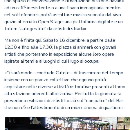
uno spazio di conversazione e di narrazione di storie davanti
ad un caffè inesistente o a una tisana immaginaria, mentre
nel sottofondo si potrà ascoltare musica suonata dal vivo
grazie al circuito Open Stage, una piattaforma digitale e un
totem “autogestito” da artisti di strada».
Ma non è finita qui. Sabato 18 dicembre, a partire dalle
12.30 e fino alle 17.30, la piazza si animerà con giovani
artisti che porteranno in esposizione alcune loro opere
ispirate ai temi e ai luoghi di cui Hugo si occupa.
«Ci sarà modo - conclude Cutolo - di trascorrere del tempo
insieme con un pranzo collettivo che ognuno potrà
acquistare nelle diverse attività ristorative presenti attorno
alla stazione aderenti all’iniziativa. Per tutta la giornata si
prevedono esibizioni di artisti l.ocali sul “non palco” del Bar
che non c’è e l’allestimento di un micro-cinema di quartiere».