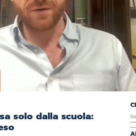
C
a solo dalla scuola:
oeso
A