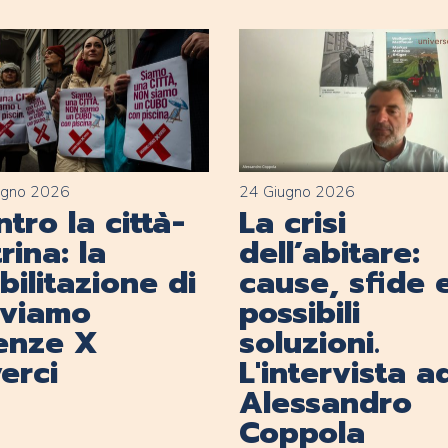
ugno 2026
24 Giugno 2026
tro la città-
La crisi
rina: la
dell’abitare:
ilitazione di
cause, sfide 
lviamo
possibili
renze X
soluzioni.
erci
L'intervista a
Alessandro
Coppola