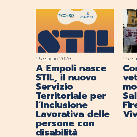
25 Giugno 2026
25 Gi
A Empoli nasce
Con
STIL, il nuovo
vet
Servizio
mob
Territoriale per
Sa
l’Inclusione
Fi
Lavorativa delle
Viv
persone con
disabilità