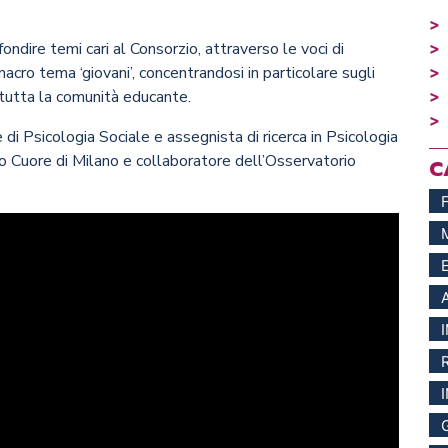
ndire temi cari al Consorzio, attraverso le voci di
acro tema ‘giovani’, concentrandosi in particolare sugli
 tutta la comunità educante.
di Psicologia Sociale e assegnista di ricerca in Psicologia
ro Cuore di Milano e collaboratore dell’Osservatorio
C