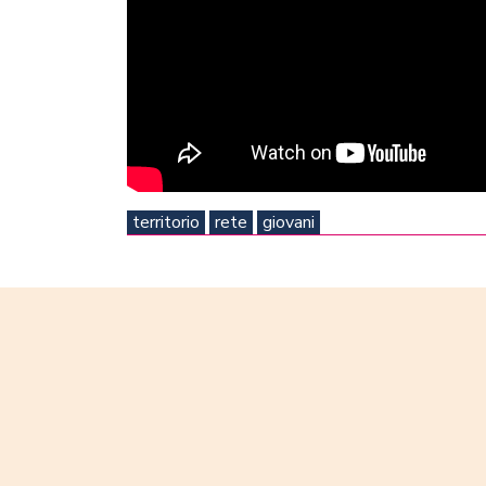
territorio
rete
giovani