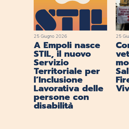
25 Giugno 2026
25 Gi
A Empoli nasce
Con
STIL, il nuovo
vet
Servizio
mob
Territoriale per
Sa
l’Inclusione
Fi
Lavorativa delle
Viv
persone con
disabilità