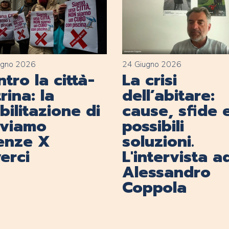
ugno 2026
24 Giugno 2026
tro la città-
La crisi
rina: la
dell’abitare:
ilitazione di
cause, sfide 
lviamo
possibili
renze X
soluzioni.
erci
L'intervista a
Alessandro
Coppola