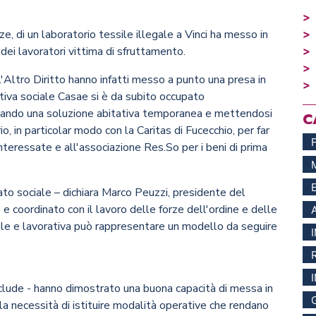
e, di un laboratorio tessile illegale a Vinci ha messo in
dei lavoratori vittima di sfruttamento.
'Altro Diritto hanno infatti messo a punto una presa in
ativa sociale Casae si è da subito occupato
iduando una soluzione abitativa temporanea e mettendosi
C
io, in particolar modo con la Caritas di Fucecchio, per far
nteressate e all'associazione Res.So per i beni di prima
ato sociale – dichiara Marco Peuzzi, presidente del
 e coordinato con il lavoro delle forze dell'ordine e delle
ale e lavorativa può rappresentare un modello da seguire
nclude - hanno dimostrato una buona capacità di messa in
a necessità di istituire modalità operative che rendano