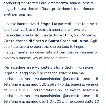
ricongiungimento familiare, cittadinanza italiana, test di
lingua italiana, decreto flussi, protezione internazionale,
inviti per turismo.
Il punto informativo di
Empoli
fa parte di una rete di sette
sportelli rivolti ai cittadini stranieri che si trovano a
Fucecchio, Certaldo, Castelfiorentino, San Miniato,
Castelfranco di Sotto e Santa Croce sull'Arno.
Agli
sportelli lavorano operatrici che parlano le lingue
maggiormente rappresentate sul territorio di riferimento
ovvero albanese, wolof, cinese e arabo.
Per accedere ai servizi sulle pratiche dell’immigrazione
legate al soggiorno è necessario scrivere una mail
assistenzastranieri.valdarnoinferiore@uslcentro.toscana.it o
telefonare al numero 320 2569478 dal lunedì al venerdì
dalle 11 alle 13. Per le pratiche on line, invece, scrivere a
assistenzastranieri.valdarnoinferiore@uslcentro.toscana.it o
telefonare al numero 0571 073032 il mercoledì dalle 10