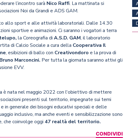
oderare l’incontro sarà
Nico Raffi
. La mattinata si
ssociazioni Noi da Grandi e ADS GAM.
allo sport e alle attività laboratoriali. Dalle 14.30
ioni sportive e animazioni. Ci saranno i vogatori a terra
telupo,
la Coreografia di
A.S.D. GAM
, il laboratorio
rtita di Calcio Sociale a cura della
Cooperativa Il
ane
, esibizioni di ballo con
Creativondoro
e la prova di
Bruno Marconcini.
Per tutta la giornata saranno attivi gli
lusione EVV.
 è nata nel maggio 2022 con l'obiettivo di mettere
sociazioni presenti sul territorio, impegnate sui temi
tà e in generale dei bisogni educativi speciali e delle
inguaggio inclusivo, ma anche eventi e sensibilizzazione sono
te, che coinvolge oggi
47 realtà del territorio.
CONDIVIDI