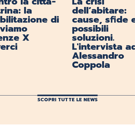
tro la città-
La crisi
rina: la
dell’abitare:
ilitazione di
cause, sfide 
lviamo
possibili
renze X
soluzioni.
erci
L'intervista a
Alessandro
Coppola
SCOPRI TUTTE LE NEWS