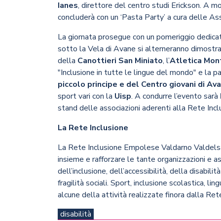
Ianes
, direttore del centro studi Erickson. A m
concluderà con un ‘Pasta Party’ a cura delle A
La giornata prosegue con un pomeriggio dedicato 
sotto la Vela di Avane si alterneranno dimostraz
della
Canottieri San Miniato
, l’
Atletica Mon
"Inclusione in tutte le lingue del mondo" e la pa
piccolo principe e del Centro giovani di Av
sport vari con la
Uisp
. A condurre l’evento sarà
stand delle associazioni aderenti alla Rete Inc
La Rete Inclusione
La Rete Inclusione Empolese Valdarno Valdelsa
insieme e rafforzare le tante organizzazioni e as
dell’inclusione, dell’accessibilità, della disabili
fragilità sociali. Sport, inclusione scolastica, l
alcune della attività realizzate finora dalla Re
disabilità