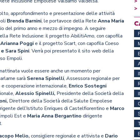
 Rete Inclusione Empolese Valdarno Valdelsa.
olto, approfondimento e presentazione delle attività
poli
Brenda Barnini
, le portavoce della Rete
Anna Maria
C
cio del primo anno e mezzo di impegno. A seguire
lla Rete Inclusione: il progetto AbilitiAmo, con capofila
a
Arianna Poggi
e il progetto Scart, con capofila Coeso
 e Sara Spini
. Verrà poi presentato il sito web della
so Empoli.
a mattinata vuole essere anche un momento per
parlarne sarà
Serena Spinelli
, Assessora regionale per
ica e cooperazione internazionale,
Enrico Sostegni
ionale,
Alessio Spinelli,
Presidente della Società della
oni,
Direttore della Società della Salute Empolese
dirigente dell’Istituto Enriques di Castelfiorentino e
Marco
 Empoli Est e
Maria Anna Bergantino
dirigente
.
Iacopo Melio,
consigliere regionale e attivista e
Dario