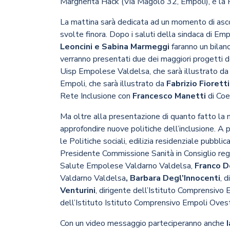
Margherita Hack (Via Magolo 32, Empoli), è la
La mattina sarà dedicata ad un momento di asc
svolte finora. Dopo i saluti della sindaca di Em
Leoncini e Sabina Marmeggi
faranno un bilan
verranno presentati due dei maggiori progetti de
Uisp Empolese Valdelsa, che sarà illustrato d
Empoli, che sarà illustrato da
Fabrizio Fioretti
Rete Inclusione con
Francesco Manetti
di Coe
Ma oltre alla presentazione di quanto fatto l
approfondire nuove politiche dell’inclusione. A 
le Politiche sociali, edilizia residenziale pubbl
Presidente Commissione Sanità in Consiglio reg
Salute Empolese Valdarno Valdelsa,
Franco D
Valdarno Valdelsa
, Barbara Degl’Innocenti
, 
Venturini
, dirigente dell’Istituto Comprensivo
dell’Istituto Istituto Comprensivo Empoli Ovest
Con un video messaggio parteciperanno anche